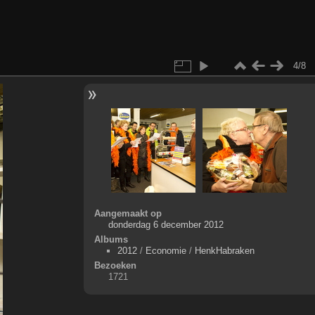
4/8
Aangemaakt op
donderdag 6 december 2012
Albums
2012
/
Economie
/
HenkHabraken
Bezoeken
1721