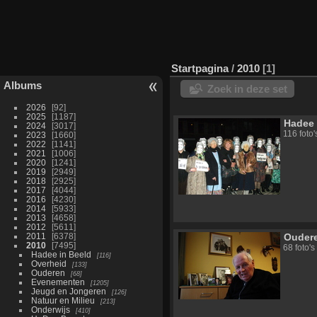
Startpagina
/
2010
1
Albums
Zoek in deze set
2026
92
2025
1187
Hadee 
2024
3017
116 foto
2023
1660
2022
1141
2021
1006
2020
1241
2019
2949
2018
2925
2017
4044
2016
4230
2014
5933
2013
4658
2012
5611
2011
6378
Ouder
2010
7495
68 foto'
Hadee in Beeld
116
Overheid
133
Ouderen
68
Evenementen
1205
Jeugd en Jongeren
126
Natuur en Milieu
213
Onderwijs
410