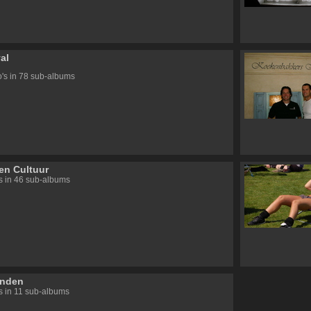
al
o's in 78 sub-albums
en Cultuur
's in 46 sub-albums
onden
's in 11 sub-albums