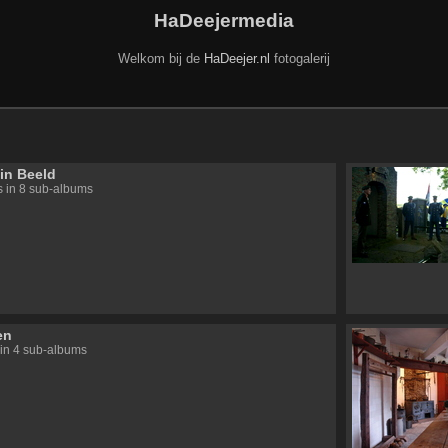
HaDeejermedia
Welkom bij de
HaDeejer.nl
fotogalerij
in Beeld
's in 8 sub-albums
en
s in 4 sub-albums