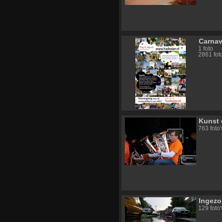
Carnav
1 foto
2861 fot
Kunst 
763 foto
Ingez
129 foto