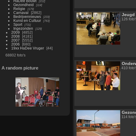
HaDee Bouwt
212
Gezondheid
114
Religie
179
Carnaval
2862
Jeugd
Bedrijvennieuws
233
126 foto
Kunst en Cultuur
763
Sport
731
Ingezonden
129
2009
4852
2008
4181
2007
5552
2006
680
19xx HaDee Vruger
44
68802 foto's
Onderw
A random picture
410 foto
Gezon
114 foto